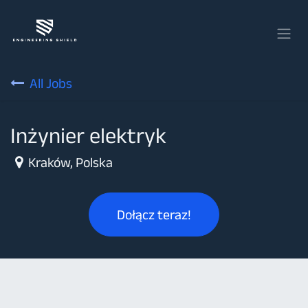
Przejdź do zawartości
All Jobs
Inżynier elektryk
Kraków
,
Polska
Dołącz teraz!